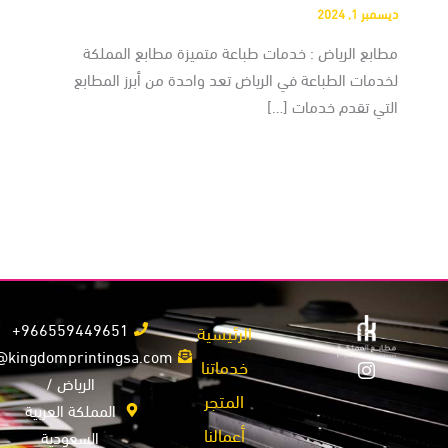
ديسمبر 1, 2024
مطابع الرياض : خدمات طباعة متميزة مطابع المملكة
لخدمات الطباعة في الرياض تعد واحدة من أبرز المطابع
التي تقدم خدمات […]
966559449651+
الرئيسية
info@kingdomprintingsa.com
خدماتنا
الرياض /
المتجر
المملكة العربية
أعمالنا
السعودية