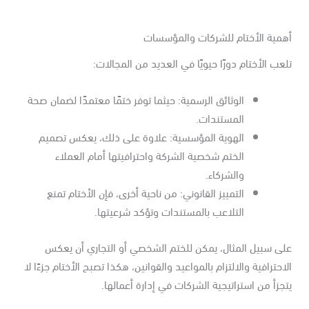
همية الأختام للشركات والمؤسسات
عب الأختام دورًا حيويًا في العديد من المجالات:
الوثائق الرسمية: حيثما توفر ختمًا معتمدًا لضمان صحة
المستندات.
الهوية المؤسسية: علاوة على ذلك، يعكس تصميم
الختم شخصية الشركة واحترافيتها أمام العملاء
والشركاء.
التمييز القانوني: من ناحية أخرى، فإن الأختام تمنع
التلاعب بالمستندات وتؤكد شرعيتها.
لى سبيل المثال، يمكن للختم الشخصي أو التجاري أن يعكس
احترافية والالتزام بالمواعيد والقوانين، هكذا تصبح الأختام جزءًا لا
جزأ من استراتيجية الشركات في إدارة أعمالها.