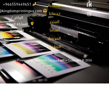
966559449651+
الرئيسية
info@kingdomprintingsa.com
خدماتنا
الرياض /
المتجر
المملكة العربية
أعمالنا
السعودية
المدونة
اتصل بنا
Copyright © 2026 مطابع المملكة | Powered By
TaraTech