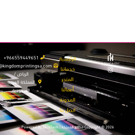
966559449651+
الرئيسية
info@kingdomprintingsa.com
خدماتنا
الرياض /
المتجر
المملكة العربية
أعمالنا
السعودية
المدونة
اتصل بنا
Copyright © 2026 مطابع المملكة | Powered By
TaraTech