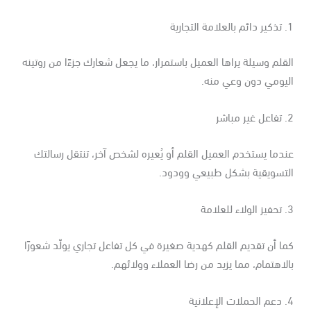
لتجارية
قلم وسيلة يراها العميل باستمرار، ما يجعل شعارك جزءًا من روتينه
ليومي دون وعي منه.
باشر
دما يستخدم العميل القلم أو يُعيره لشخص آخر، تنتقل رسالتك
لتسويقية بشكل طبيعي وودود.
علامة
ا أن تقديم القلم كهدية صغيرة في كل تفاعل تجاري يولّد شعورًا
لاهتمام، مما يزيد من رضا العملاء وولائهم.
علانية