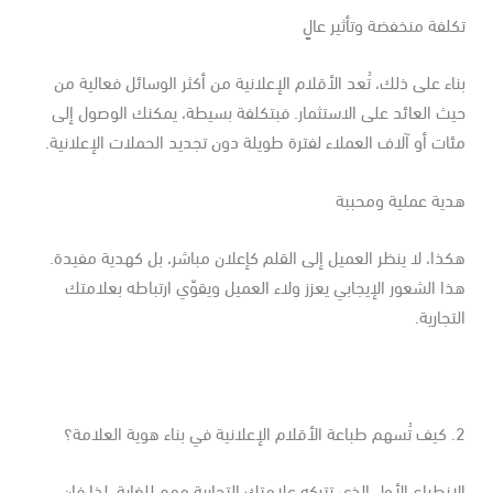
لفة منخفضة وتأثير عالٍ
اء على ذلك، تُعد الأقلام الإعلانية من أكثر الوسائل فعالية من
ث العائد على الاستثمار. فبتكلفة بسيطة، يمكنك الوصول إلى
ات أو آلاف العملاء لفترة طويلة دون تجديد الحملات الإعلانية.
دية عملية ومحببة
ذا، لا ينظر العميل إلى القلم كإعلان مباشر، بل كهدية مفيدة.
ا الشعور الإيجابي يعزز ولاء العميل ويقوّي ارتباطه بعلامتك
تجارية.
 هوية العلامة؟
انطباع الأول الذي تتركه علامتك التجارية مهم للغاية. لذا فإن