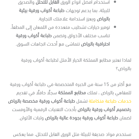
استخدام أفضل أنواع الورق
القابل للتحلل
والصديق
للبيئة، بما يدعم توجهات
طباعة أكواب ورقية بيئية
بالرياض
ويعزز استدامة علامتك التجارية.
توفير خيارات تشطيب متعددة من اللمعان إلى المطفأ،
تناسب مختلف الأذواق وتضمن
طباعة أكواب ورقية
احترافية بالرياض
تتماشى مع أحدث اتجاهات السوق.
اذا تعتبر مطابع المملكة الخيار الأمثل لطباعة أكواب ورقية
لرياض؟
مع أكثر من 15 سنة من الخبرة المتخصصة في طباعة أكواب ورقية
مقاهي بالرياض ، تملك
مطابع المملكة
سجلًا حافلًا في تقديم
دمات طباعة متكاملة
تشمل
طباعة أكواب ورقية مخصصة بالرياض
تصميم أكواب ورقية بالرياض
بأحدث التقنيات الرقمية والأوفست
ضمان
طباعة أكواب ورقية بجودة عالية بالرياض
وثبات الألوان.
تخدم مواد صديقة للبيئة مثل الورق القابل للتحلل، مما يعكس