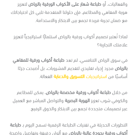
لفعاليات، أو
طباعة شعار على الأكواب الورقية بالرياض
لتعزيز
ية المقاهي والمطاعم، فإن حلولنا المتقدمة تلبي كل احتياجاتك
 ضمان تجربة فريدة تجمع بين الابتكار والاستدامة.
اذا تُعتبر تصميم أكواب ورقية بالرياض استثمارًا استراتيجياً لتعزيز
امتك التجارية؟
ي سوق الرياض التنافسي، لم تعد
طباعة أكواب ورقية للمقاهي
لرياض
مجرد إجراء تقليدي لتقديم المشروبات، بل أصبحت جزءًا
ساسيًا من
استراتيجيات
التسويق والدعاية
الفعالة.
ن خلال
طباعة أكواب ورقية مخصصة بالرياض
، يمكن للمطاعم
الكوفي شوب تعزيز
الهوية البصرية
والتواصل المباشر مع العميل
ر تصميمات متجددة تجمع بين الابتكار والذوق الرفيع.
تطورات الحديثة في تقنيات الطباعة الرقمية تسمح اليوم بـ
طباعة
واب ورقية بجودة عالية بالرياض
مع ألوان دقيقة وتفاصيل واضحة