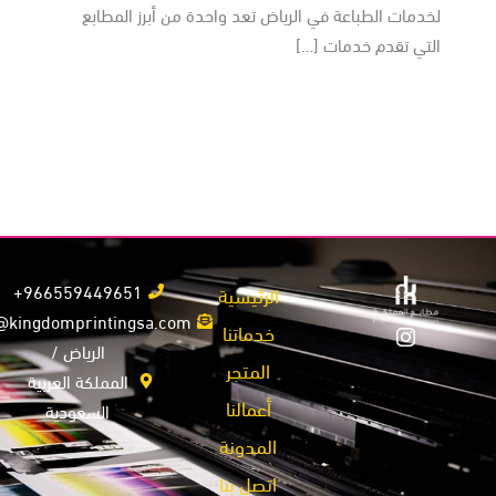
لخدمات الطباعة في الرياض تعد واحدة من أبرز المطابع
التي تقدم خدمات […]
966559449651+
الرئيسية
info@kingdomprintingsa.com
خدماتنا
الرياض /
المتجر
المملكة العربية
أعمالنا
السعودية
المدونة
اتصل بنا