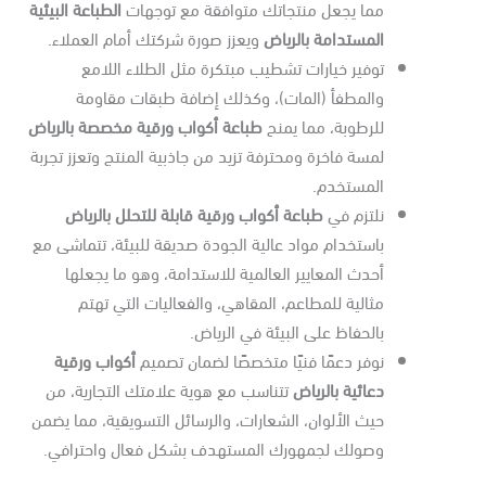
مما يجعل منتجاتك متوافقة مع توجهات
الطباعة البيئية
المستدامة بالرياض
ويعزز صورة شركتك أمام العملاء.
توفير خيارات تشطيب مبتكرة مثل الطلاء اللامع
والمطفأ (المات)، وكذلك إضافة طبقات مقاومة
للرطوبة، مما يمنح
طباعة أكواب ورقية مخصصة بالرياض
لمسة فاخرة ومحترفة تزيد من جاذبية المنتج وتعزز تجربة
المستخدم.
نلتزم في
طباعة أكواب ورقية قابلة للتحلل بالرياض
باستخدام مواد عالية الجودة صديقة للبيئة، تتماشى مع
أحدث المعايير العالمية للاستدامة، وهو ما يجعلها
مثالية للمطاعم، المقاهي، والفعاليات التي تهتم
بالحفاظ على البيئة في الرياض.
نوفر دعمًا فنيًا متخصصًا لضمان تصميم
أكواب ورقية
دعائية بالرياض
تتناسب مع هوية علامتك التجارية، من
حيث الألوان، الشعارات، والرسائل التسويقية، مما يضمن
وصولك لجمهورك المستهدف بشكل فعال واحترافي.