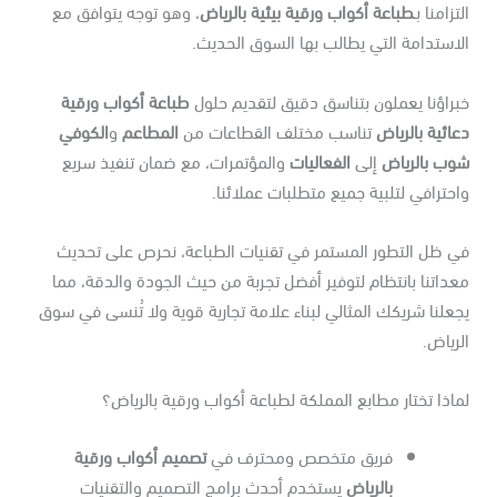
تزامنا بـ
طباعة أكواب ورقية بيئية بالرياض
، وهو توجه يتوافق مع
استدامة التي يطالب بها السوق الحديث.
راؤنا يعملون بتناسق دقيق لتقديم حلول
طباعة أكواب ورقية
ائية بالرياض
تناسب مختلف القطاعات من
المطاعم
و
الكوفي
وب بالرياض
إلى
الفعاليات
والمؤتمرات، مع ضمان تنفيذ سريع
حترافي لتلبية جميع متطلبات عملائنا.
ي ظل التطور المستمر في تقنيات الطباعة، نحرص على تحديث
داتنا بانتظام لتوفير أفضل تجربة من حيث الجودة والدقة، مما
علنا شريكك المثالي لبناء علامة تجارية قوية ولا تُنسى في سوق
رياض.
اذا تختار مطابع المملكة لطباعة أكواب ورقية بالرياض؟
فريق متخصص ومحترف في
تصميم أكواب ورقية
بالرياض
يستخدم أحدث برامج التصميم والتقنيات