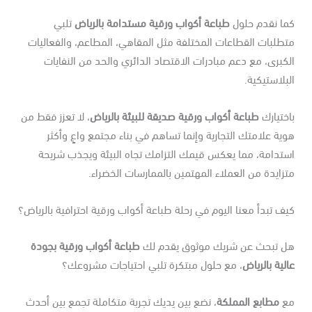
ما نقدم حلول
طباعة أكواب ورقية مستدامة بالرياض
تلبي
طلبات القطاعات المختلفة مثل المقاهي، المطاعم، والفعاليات
كبرى، مع دعم مبادرات الاقتصاد الدائري والحد من النفايات
بلاستيكية.
ختيارك
طباعة أكواب ورقية صديقة للبيئة بالرياض
، لا تعزز فقط من
ية علامتك التجارية وإنما تساهم في بناء مجتمع واعٍ وأكثر
ستدامة، مما يعكس قيمك التزامك تجاه البيئة ويجذب شريحة
زايدة من العملاء المهتمين بالممارسات الخضراء.
ف تبدأ معنا اليوم في رحلة طباعة أكواب ورقية احترافية بالرياض؟
ل تبحث عن شريك موثوق يقدم لك
طباعة أكواب ورقية بجودة
لية بالرياض
، مع حلول مبتكرة تلبي احتياجات مشروعك؟
ع
مطابع المملكة
، نضع بين يديك تجربة متكاملة تجمع بين أحدث