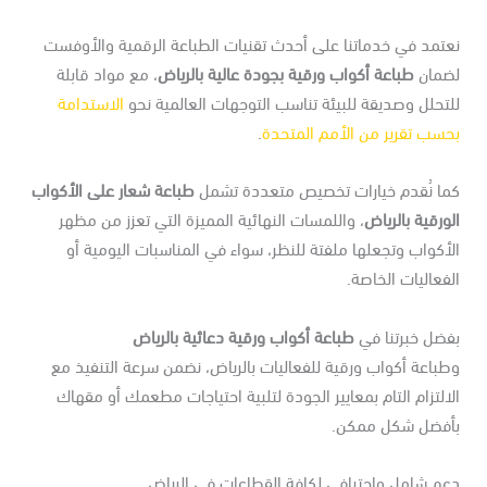
تمد في خدماتنا على أحدث تقنيات الطباعة الرقمية والأوفست
ضمان
طباعة أكواب ورقية بجودة عالية بالرياض
، مع مواد قابلة
تحلل وصديقة للبيئة تناسب التوجهات العالمية نحو
الاستدامة
حسب تقرير من الأمم المتحدة
.
ما نُقدم خيارات تخصيص متعددة تشمل
طباعة شعار على الأكواب
ورقية بالرياض
، واللمسات النهائية المميزة التي تعزز من مظهر
أكواب وتجعلها ملفتة للنظر، سواء في المناسبات اليومية أو
فعاليات الخاصة.
فضل خبرتنا في
طباعة أكواب ورقية دعائية بالرياض
طباعة أكواب ورقية للفعاليات بالرياض
، نضمن سرعة التنفيذ مع
التزام التام بمعايير الجودة لتلبية احتياجات مطعمك أو مقهاك
أفضل شكل ممكن.
عم شامل واحترافي لكافة القطاعات في الرياض