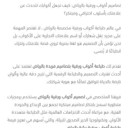
صاميم أكواب ورقية بالرياض: كيف نجعل أكوابك تتحدث عن
لامتك بأسلوب احترافي ومبتكر؟
 عالم طباعة أكواب ورقية مخصصة بالرياض ، لا تقتصر المهمة
ى مجرد نقل شعارك أو اسم علامتك التجارية على الأكواب، بل
حن نؤمن بأن التصميم هو لغة بصرية تروي قصة علامتك وتترك
طباعًا لا يُنسى.
قدم لك
طباعة أكواب ورقية بتصاميم فريدة بالرياض
تعتمد على
دث تقنيات التصميم والطباعة الرقمية التي تتيح دقة عالية وألوان
بضة بالحياة تتوافق تمامًا مع هوية شركتك.
ريقنا المتخصص في
تصميم أكواب ورقية بالرياض
يستخدم برمجيات
طورة تسمح بابتكار تصاميم مبتكرة تجمع بين الإبداع والجودة
فنية، مع مراعاة أحدث الاتجاهات العالمية مثل الطباعة متعددة
ألوان، وتكنولوجيا الحبر الصديق للبيئة، والتي تُسهم في تعزيز قيمة
اعة أكواب ورقية بيئية بالرياض
.