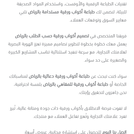
نيات الطباعة الرقمية والأوفست، واستخدام المواد الصديقة
بيئة، لنضمن لك
طباعة أكواب ورقية مستدامة بالرياض
تلبي
ايير السوق وتوقعات العملاء.
ريقنا المتخصص في
تصميم أكواب ورقية حسب الطلب بالرياض
مل معك خطوة بخطوة لتطوير تصاميم مميزة تعزز الهوية البصرية
لامتك التجارية، مع سرعة تنفيذ استثنائية تناسب المشاريع الكبيرة
الصغيرة على حد سواء.
واء كنت تبحث عن
طباعة أكواب ورقية دعائية بالرياض
لمناسباتك
لخاصة أو
طباعة أكواب ورقية للمقاهي بالرياض
بلمسة احترافية،
ن جاهزون لتحقيق رؤيتك.
 تفوت فرصة الانطلاق بأكواب ورقية ذات جودة ومتانة عالية، تُبرز
رد علامتك التجارية وتُعزز تفاعل العملاء مع منتجك.
صل بنا اليوم
للحصول على استشارة مجانية، عروض أسعار