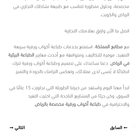
خصصة، وحلول متطورة تتناسب مع طبيعة نشاطك التجاري في
رياض والكويت.
صل بنا الآن وارتقِ بعلامتك التجارية
ع
مطابع المملكة
، استمتع بخدمات طباعة أكواب ورقية سريعة
تنفيذ، موفرة للتكاليف، ومتوافقة مع أحدث معايير
الطباعة البيئية
ي الرياض
. دعنا نساعدك على تصميم وطباعة أكواب ورقية تترك
طباعًا لا يُنسى لدى عملائك، وتعكس التزامك بالجودة والتميز.
ابدأ معنا اليوم واستفد من خبرتنا الطويلة التي تجاوزت 15 عامًا في
سوق، وكن جزءًا من المشاريع الناجحة التي اخترت التفرد
لاحترافية في
طباعة أكواب ورقية مخصصة بالرياض
.
السابق
التالي