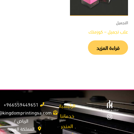
جميل
ب تجميل – كوزمتك
قراءة المزيد
966559449651+
الرئيسية
info@kingdomprintingsa.com
خدماتنا
الرياض /
المتجر
المملكة العربية