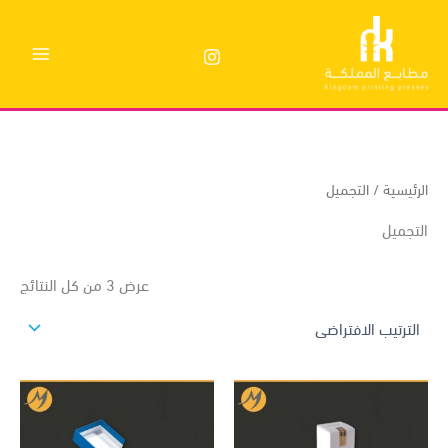
وى
ئيسية
/ التجميل
تجميل
عرض ⁦3⁩ من كل النتائج