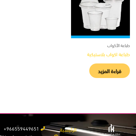
عة الأكواب
اعة اكواب بلاستيكية
قراءة المزيد
966559449651+
الرئيسية