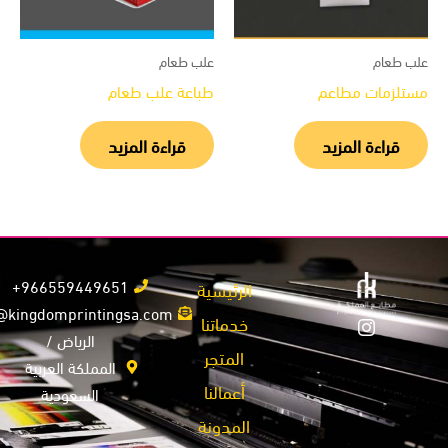
ب طعام
علب طعام
تلزمات مطاعم
طباعة علب طعام
قراءة المزيد
قراءة المزيد
966559449651+
الرئيسية
info@kingdomprintingsa.com
خدماتنا
الرياض /
المتجر
المملكة العربية
أعمالنا
السعودية
المدونة