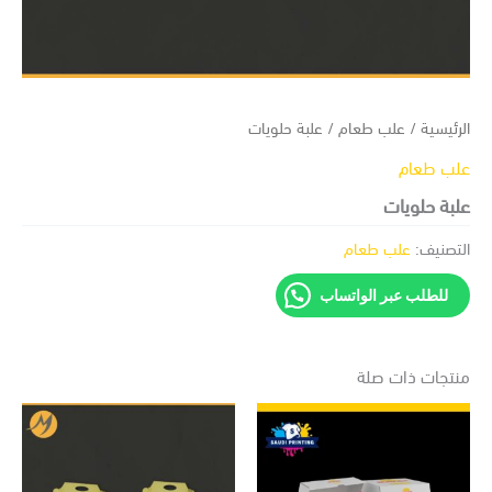
ئيسية
/
علب طعام
/ علبة حلويات
ب طعام
بة حلويات
تصنيف:
علب طعام
للطلب عبر الواتساب
تجات ذات صلة