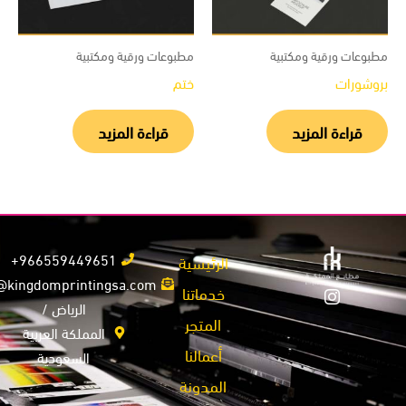
بوعات ورقية ومكتبية
مطبوعات ورقية ومكتبية
وشورات
ختم
قراءة المزيد
قراءة المزيد
966559449651+
الرئيسية
info@kingdomprintingsa.com
خدماتنا
الرياض /
المتجر
المملكة العربية
أعمالنا
السعودية
المدونة